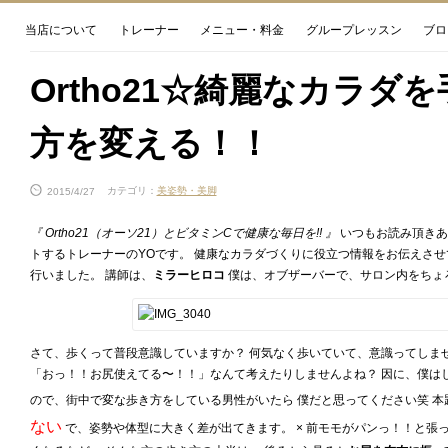
当店について
トレーナー
メニュー・料金
グループレッスン
ブロ
Ortho21☆綺麗なカラ
方を変える！！
2015/4/27
カテゴリ：
美姿勢・美脚
『 Ortho21（オーソ21）とビタミンCで健康な毎日を!! 』
いつもお読み頂きあり
トするトレーナーのYOです。 健康なカラダづくりに役立つ情報をお伝えさせ
行いました。 講師は、
ミラーヒロコ
僕は、オブザーバーで、サロン内をちょ
さて、歩くって普段意識していますか？ 何気なく歩いていて、意識ってしま
「おっ！！お尻使えてる〜！！」なんて考えたりしませんよね？ 因に、僕は
ので、街中で変な歩き方をしている男性がいたら 僕だと思ってください笑 
ない
で、姿勢や体型に大きく差が出てきます。 × 前モモがパンっ！！と張って