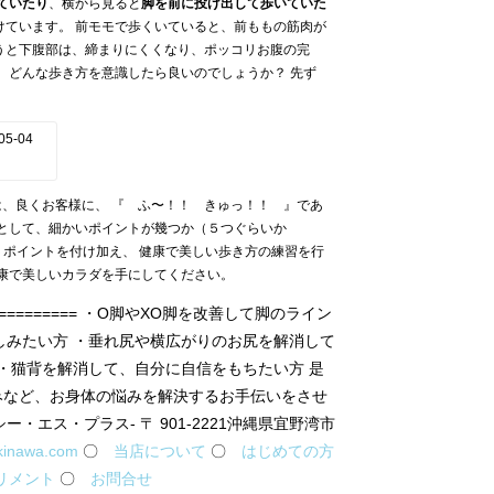
ていたり
、横から見ると
脚を前に投げ出して歩いていた
けています。 前モモで歩くいていると、前ももの筋肉が
うと下腹部は、締まりにくくなり、ポッコリお腹の完
、どんな歩き方を意識したら良いのでしょうか？ 先ず
は、良くお客様に、 『 ふ〜！！ きゅっ！！ 』であ
ンとして、細かいポイントが幾つか（５つぐらいか
５ポイントを付け加え、 健康で美しい歩き方の練習を行
健康で美しいカラダを手にしてください。
================ ・O脚やXO脚を改善して脚のライン
しみたい方 ・垂れ尻や横広がりのお尻を解消して
・猫背を解消して、自分に自信をもちたい方 是
みなど、お身体の悩みを解決するお手伝いをさせ
ー・エス・プラス- 〒 901-2221沖縄県宜野湾市
kinawa.com
〇
当店について
〇
はじめての方
リメント
〇
お問合せ