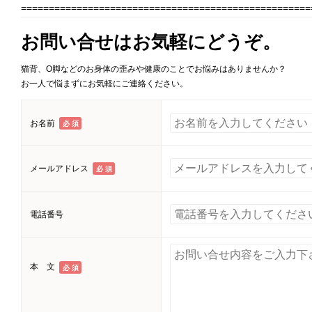
====================================================
2026年9月
2026年
お問い合せはお気軽にどうぞ。
日
月
火
水
木
金
土
日
月
火
水
猫背、O脚などのお身体の歪みや健康のことでお悩みはありませんか？
1
2
3
4
5
お一人で悩まずにお気軽にご連絡ください。
6
7
8
9
10
11
12
4
5
6
7
お名前
必 須
13
14
15
16
17
18
19
11
12
13
14
20
21
22
23
24
25
26
18
19
20
21
メールアドレス
必 須
27
28
29
30
25
26
27
28
電話番号
本 文
必 須