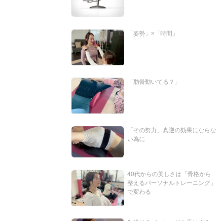
「姿勢」×「時間」
「肋骨動いてる？」
「その努力」真逆の効果にならな
い為に
40代からの美しさは「骨格から
整えるパーソナルトレーニング」
で変わる