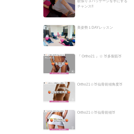
欲張り３パッケージを手にする
チャンス!!
美姿勢１DAYレッスン
『 Ortho21 』☆ 🍑多裂筋🍑
Ortho21☆🍑仙骨前傾角度🍑
Ortho21☆🍑仙骨前傾🍑