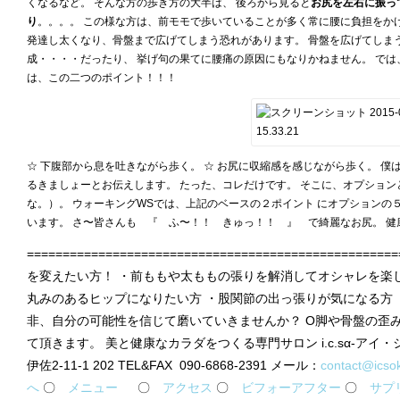
くなるなど。 そんな方の歩き方の大半は、 後ろから見ると
お尻を左右に振っ
り
。。。。 この様な方は、前モモで歩いていることが多く常に腰に負担をか
発達し太くなり、骨盤まで広げてしまう恐れがあります。 骨盤を広げてしま
成・・・・だったり、 挙げ句の果てに腰痛の原因にもなりかねません。 では
は、この二つのポイント！！！
☆ 下腹部から息を吐きながら歩く。 ☆ お尻に収縮感を感じながら歩く。 僕
るきましょーとお伝えします。 たった、コレだけです。 そこに、オプショ
な。）。 ウォーキングWSでは、上記のベースの２ポイント にオプションの
います。 さ〜皆さんも 『 ふ〜！！ きゅっ！！ 』 で綺麗なお尻。 
=============================================
を変えたい方！ ・前ももや太ももの張りを解消してオシャレを楽
丸みのあるヒップになりたい方 ・股関節の出っ張りが気になる方 
非、自分の可能性を信じて磨いていきませんか？ O脚や骨盤の歪
て頂きます。 美と健康なカラダをつくる専門サロン i.c.sα-アイ・シ
伊佐2-11-1 202 TEL&FAX 090-6868-2391 メール：
contact@icso
へ
〇
メニュー
〇
アクセス
〇
ビフォーアフター
〇
サプ