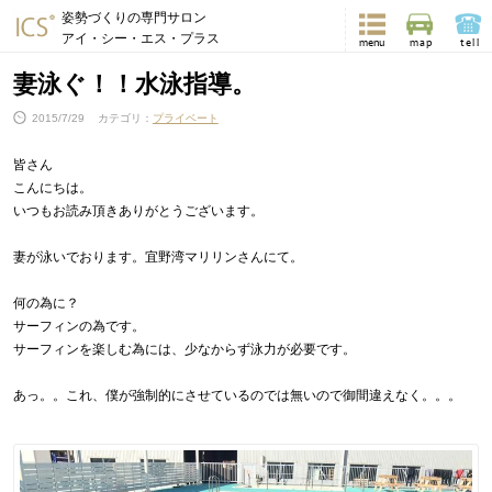
姿勢づくりの専門サロン
アイ・シー・エス・プラス
menu
map
tell
妻泳ぐ！！水泳指導。
2015/7/29
カテゴリ：
プライベート
皆さん
こんにちは。
いつもお読み頂きありがとうございます。
妻が泳いでおります。宜野湾マリリンさんにて。
何の為に？
サーフィンの為です。
サーフィンを楽しむ為には、少なからず泳力が必要です。
あっ。。これ、僕が強制的にさせているのでは無いので御間違えなく。。。