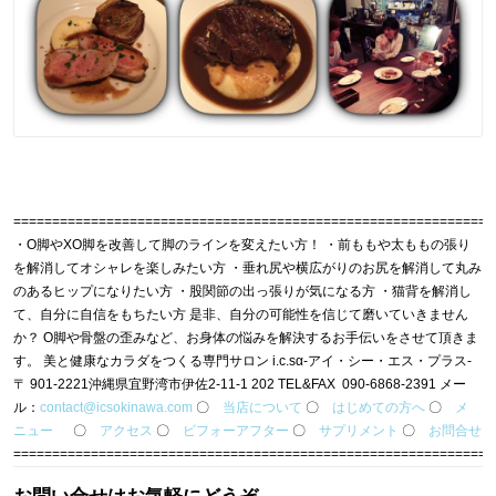
=============================================================
・O脚やXO脚を改善して脚のラインを変えたい方！ ・前ももや太ももの張り
を解消してオシャレを楽しみたい方 ・垂れ尻や横広がりのお尻を解消して丸み
のあるヒップになりたい方 ・股関節の出っ張りが気になる方 ・猫背を解消し
て、自分に自信をもちたい方 是非、自分の可能性を信じて磨いていきません
か？ O脚や骨盤の歪みなど、お身体の悩みを解決するお手伝いをさせて頂きま
す。 美と健康なカラダをつくる専門サロン i.c.sα-アイ・シー・エス・プラス-
〒 901-2221沖縄県宜野湾市伊佐2-11-1 202 TEL&FAX 090-6868-2391 メー
ル：
contact@icsokinawa.com
〇
当店について
〇
はじめての方へ
〇
メ
ニュー
〇
アクセス
〇
ビフォーアフター
〇
サプリメント
〇
お問合せ
=============================================================