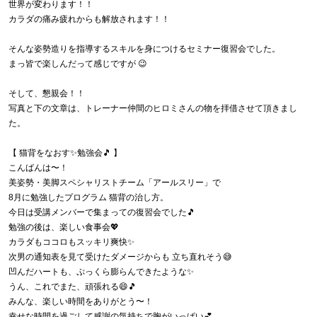
世界が変わります！！
カラダの痛み疲れからも解放されます！！
そんな姿勢造りを指導するスキルを身につけるセミナー復習会でした。
まっ皆で楽しんだって感じですが 😉
そして、懇親会！！
写真と下の文章は、トレーナー仲間のヒロミさんの物を拝借させて頂きまし
た。
【 猫背をなおす✨勉強会🎵 】
こんばんは〜！
美姿勢・美脚スペシャリストチーム「アールスリー」で
8月に勉強したプログラム 猫背の治し方。
今日は受講メンバーで集まっての復習会でした🎵
勉強の後は、楽しい食事会💖
カラダもココロもスッキリ爽快✨
次男の通知表を見て受けたダメージからも 立ち直れそう😅
凹んだハートも、ぷっくら膨らんできたような✨
うん、これでまた、頑張れる😄🎵
みんな、楽しい時間をありがとう〜！
幸せな時間を過ごして感謝の気持ちで胸がいっぱい💕