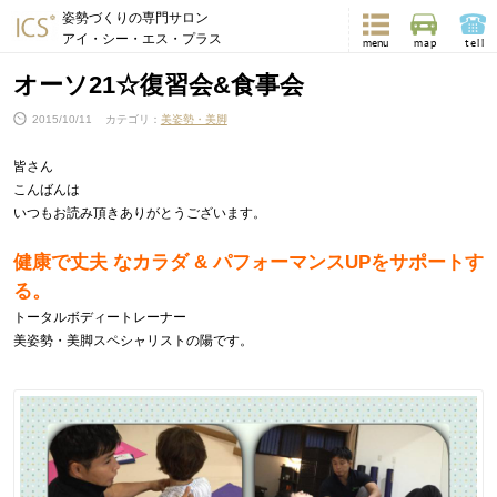
姿勢づくりの専門サロン
アイ・シー・エス・プラス
menu
map
tell
オーソ21☆復習会&食事会
2015/10/11
カテゴリ：
美姿勢・美脚
皆さん
こんばんは
いつもお読み頂きありがとうございます。
健康で丈夫 なカラダ & パフォーマンスUPをサポートす
る。
トータルボディートレーナー
美姿勢・美脚スペシャリストの陽です。