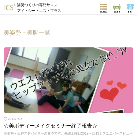
姿勢づくりの専門サロン
アイ・シー・エス・プラス
menu
map
tell
美姿勢・美脚一覧
2013/7/15
☆美ボディーメイクセミナー終了報告☆
美姿勢・美脚アドバイザーのヨウです。先週土曜日2012－2013ミスユニバースビュー