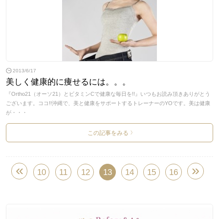
2013/6/17
美しく健康的に痩せるには。。。
『Ortho21（オーソ21）とビタミンCで健康な毎日を!!』いつもお読み頂きありがとう
ございます。ココ!!沖縄で、美と健康をサポートするトレーナーのYOです。美は健康
が・・・
この記事をみる
>
«
»
10
11
12
13
14
15
16