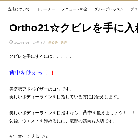
当店について
トレーナー
メニュー・料金
グループレッスン
ブロ
Ortho21☆クビレを手に
2014/5/26
カテゴリ：
美姿勢・美脚
クビレを手にするには、、、、、
背中を使えっ
！！
美姿勢アドバイザーのヨウです。
美しいボディーラインを目指している方にお伝えします。
背中
美しいボディーラインを目指すなら、
を鍛えましょう！！！
勿論、ウエストを締めるには、腹部の筋肉も大切です。
大切
が、背中も
です。