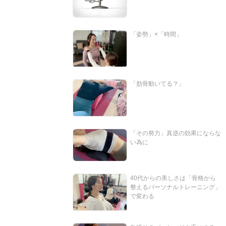
「姿勢」×「時間」
「肋骨動いてる？」
「その努力」真逆の効果にならな
い為に
40代からの美しさは「骨格から
整えるパーソナルトレーニング」
で変わる