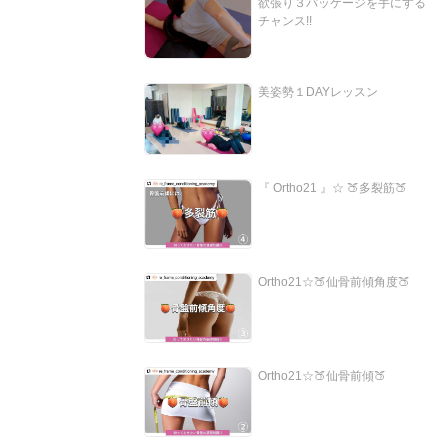
欲張り３パッケージを手にする
チャンス!!
美姿勢１DAYレッスン
『 Ortho21 』☆ 🍑多裂筋🍑
Ortho21☆🍑仙骨前傾角度🍑
Ortho21☆🍑仙骨前傾🍑