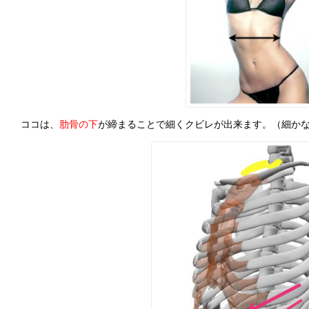
ココは、
肋骨の下
が締まることで細くクビレが出来ます。（細か