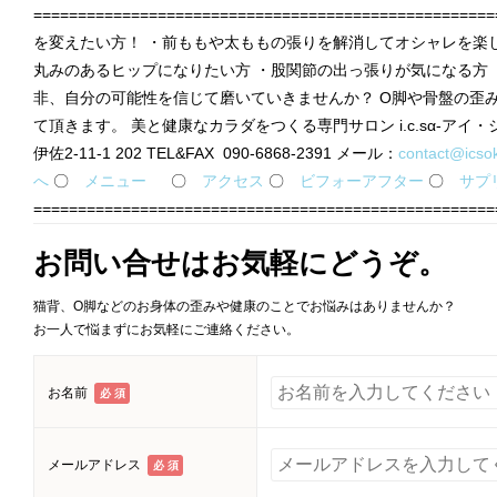
=============================================
を変えたい方！ ・前ももや太ももの張りを解消してオシャレを楽
丸みのあるヒップになりたい方 ・股関節の出っ張りが気になる方 
非、自分の可能性を信じて磨いていきませんか？ O脚や骨盤の歪
て頂きます。 美と健康なカラダをつくる専門サロン i.c.sα-アイ・シ
伊佐2-11-1 202 TEL&FAX 090-6868-2391 メール：
contact@icso
へ
〇
メニュー
〇
アクセス
〇
ビフォーアフター
〇
サプ
====================================================
お問い合せはお気軽にどうぞ。
猫背、O脚などのお身体の歪みや健康のことでお悩みはありませんか？
お一人で悩まずにお気軽にご連絡ください。
お名前
必 須
メールアドレス
必 須