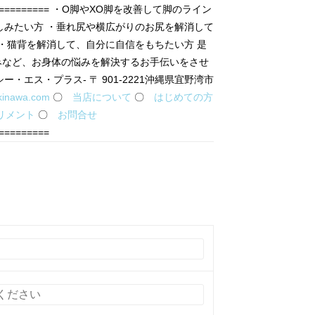
================ ・O脚やXO脚を改善して脚のライン
しみたい方 ・垂れ尻や横広がりのお尻を解消して
・猫背を解消して、自分に自信をもちたい方 是
みなど、お身体の悩みを解決するお手伝いをさせ
ー・エス・プラス- 〒 901-2221沖縄県宜野湾市
kinawa.com
〇
当店について
〇
はじめての方
リメント
〇
お問合せ
=========