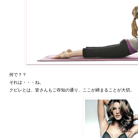
2026年9月
2026年
日
月
火
水
木
金
土
日
月
火
水
1
2
3
4
5
6
7
8
9
10
11
12
4
5
6
7
13
14
15
16
17
18
19
11
12
13
14
20
21
22
23
24
25
26
18
19
20
21
何で？？
27
28
29
30
25
26
27
28
それは・・・ね。
クビレとは、皆さんもご存知の通り、ここが締まることが大切。