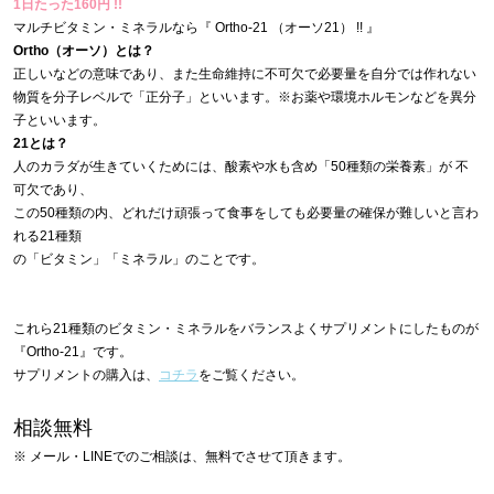
1日たった160円
!!
マルチビタミン・ミネラルなら『 Ortho-21 （オーソ21） !! 』
Ortho（オーソ）とは？
正しいなどの意味であり、また生命維持に不可欠で必要量を自分では作れない
物質を分子レベルで「正分子」といいます。※お薬や環境ホルモンなどを異分
子といいます。
21とは？
人のカラダが生きていくためには、酸素や水も含め「50種類の栄養素」が 不
可欠であり、
この50種類の内、どれだけ頑張って食事をしても必要量の確保が難しいと言わ
れる21種類
の「ビタミン」「ミネラル」のことです。
これら21種類のビタミン・ミネラルをバランスよくサプリメントにしたものが
『Ortho-21』です。
サプリメントの購入は、
コチラ
をご覧ください。
相談無料
※ メール・LINEでのご相談は、無料でさせて頂きます。