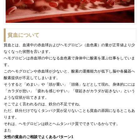
貧血について
貧血とは、血液中の赤血球およびヘモグロビン（血色素）の量が正常値より少
なくなった状態を言います。
ヘモグロビンは赤血球の中になる血色素で身体中に酸素を運ぶ仕事をしていま
す。
このヘモグロビンや赤血球が少ないと、酸素の運搬能力が低下し脳や各臓器へ
酸素提供が不足してしまいます。
そうすると「めまい」や「頭が重い」「頭痛」などとして現れ、身体的にには
「カラダが怠い」「疲れを感じやすい」「寝起きがカラダが起きない」という
ような症状が出てきます。
そこでよく言われるのは、鉄分の不足ですね。
ただ、鉄分だけでなくタンパク質が足りないことも貧血の原因になるとこもあ
ります。
それは、ヘモグロビンは鉄とヘムタンパク質でできているからです。
また
女性の貧血のご相談でよくあるパターン1