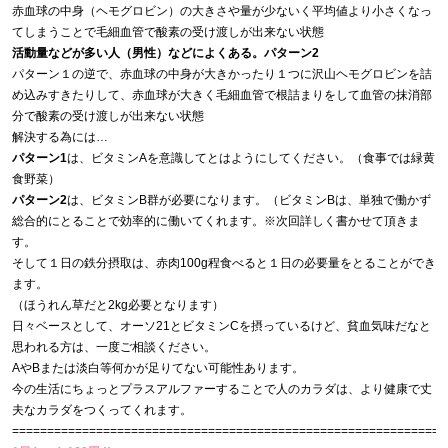
赤血球の中身（ヘモグロビン）の大きさや量が少ないく平均値より小さくなっ
てしまうことで毛細血管で酸素の受け渡しが出来ない状態
活動量などが多い人（男性）などによくある。パターン2
パターン１の逆で、赤血球の中身が大きかったり１つに沢山ヘモグロビンを詰
め込みすきたりして、赤血球が大きく毛細血管で根詰まりをして血管の抹消部
分で酸素の受け渡しが出来ない状態
解決する為には…
パターン1
は、ビタミンAを意識してとはようにしてください。（食事では緑黄
食野菜）
パターン2
は、ビタミンB群が必要になります。（ビタミンBは、単独で働かず
総合的にとることで効率的に働いてくれます。※次回詳しく書かせて頂きま
す。
そして１日の鉄分摂取は、赤肉100g程食べると１日の必要量をとることができ
ます。
（ほうれん草だと2kg必要となります）
日々ベースとして、オーソ21とビタミンCを摂っているけど、貧血気味だなと
思われる方は、一度ご相談ください。
AやBまたは淡白等何かが足りてない可能性あります。
今の生活にちょっとプラスアルファーすることで人のカラダは、より健康で丈
夫なカラダをつくってくれます。
=============================================================