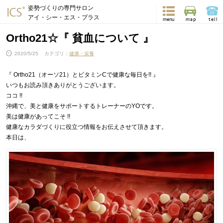
姿勢づくりの専門サロン
アイ・シー・エス・プラス
menu
map
tell
Ortho21☆『 貧血について 』
2020/5/25
カテゴリ：
健康・栄養
『 Ortho21（オーソ21）とビタミンCで健康な毎日を!! 』
いつもお読み頂きありがとうございます。
ココ !!
沖縄で、美と健康をサポートするトレーナーのYOです。
美は健康があってこそ !!
健康なカラダづくりに役立つ情報をお伝えさせて頂きます。
本日は、