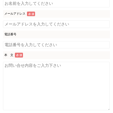
メールアドレス
必 須
電話番号
本 文
必 須