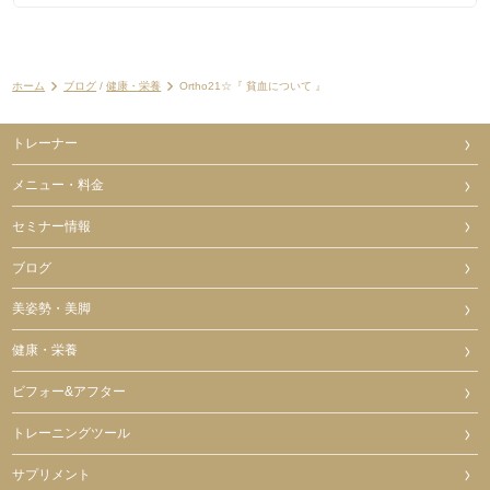
ホーム
ブログ
/
健康・栄養
Ortho21☆『 貧血について 』
トレーナー
メニュー・料金
セミナー情報
ブログ
美姿勢・美脚
健康・栄養
ビフォー&アフター
トレーニングツール
サプリメント